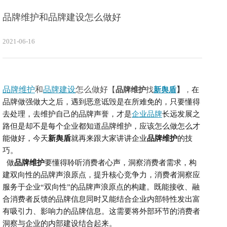
品牌维护和品牌建设怎么做好
2021-06-16
品牌维护
和
品牌建设
怎么做好
【
品牌维护
找
新舆盾
】
，
在
品牌做强做大之后，遇到恶意诋毁是在所难免的，只要懂得
去处理，去维护自己的品牌声誉，才是
企业品牌
长远发展之
路但是却不是每个企业都知道品牌维护，应该怎么做怎么才
能做好，今天
新舆盾
就再来跟大家讲讲企业
品牌维护
的技
巧。
做
品牌维护
要懂得聆听消费者心声，洞察消费者需求，构
建双向性的品牌声浪原点，提升核心竞争力，
消费者洞察应
服务于企业
“双向性”的品牌声浪原点的构建。既能接收、融
合消费者反馈的品牌信息同时又能结合企业内部特性发出富
有吸引力、影响力的品牌信息。这需要将外部环节的消费者
洞察与企业的内部建设结合起来。