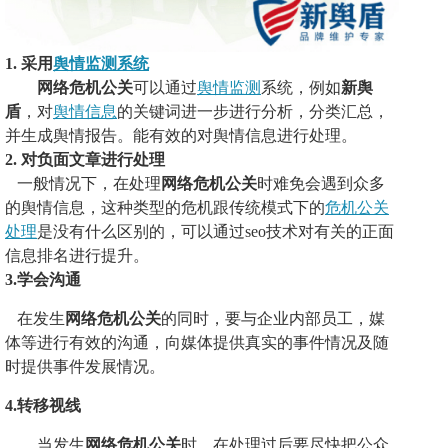
1.
采用
舆情监测系统
网络危机公关
可以通过
舆情监测
系统，例如
新舆
盾
，对
舆情信息
的关键词进一步进行分析，分类汇总，
并生成舆情报告。能有效的对舆情信息进行
处理
。
2.
对负面文章进行处理
一般情况下，
在处
理
网络危机公关
时难免会遇到众多
的舆情信息，这种类型的危机跟
传统模式下
的
危机公关
处理
是没有什么区别的，可以通过
seo技术对有关的正面
信息排名进行提升。
3.学会沟通
在发生
网络危机公关
的同时，要与企业内部员工，媒
体等进行有效的沟通，
向媒体提供真实的事件情况及随
时提供事件发展情况
。
4.
转
移视线
当发生
网络危机
公关
时，
在
处理
过
后要尽快把公众