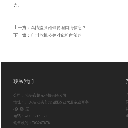
力
。
上一篇：
舆情监测如何管理舆情信息？
下一篇：
广州危机公关对危机的策略
联系我们
公司： 汕头市越光科技有限公司
地址： 广东省汕头市龙湖区泰业大厦泰业写字
楼C座8层
电话： 400-8716-021
销售顾问：703267878