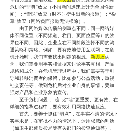
危机的
“非典”效应（小报新闻迅速上升为全国性新
闻）；“雪球”效应（时不时衍生出新的报道）；“杂
草”效应（网络负面报道无法根除）。
由于网络媒体传播的侧重点不同，同一网络媒
体不同位置（不同频道、栏目、页面位置等）的效
果也不同。因此，企业应在不同阶段选择不同的沟
通策略和策略。例如，要有效地使用互联网，在危
机开始时，我们需要找出问题的根源。
新舆盾
认
为，我们需要用事实和证据来讨论事实真相、产品
规格和成分；在危机管理过程中，我们需要善于引
导和转移消费者的保留，比如参与公益活动，重视
社会责任等，做到危机后对企业自身的事情，要加
强对产品和企业形象的宣传。
至于危机问题，
“疏”比“堵”更重要、更有效。在
详细的指导过程中，要有效利用网络快速反应。
首先，要善于抓住
“弱点”，在事实不清的情况下
实事求是，在审批不力的情况下，运用权威的判断
（如卫生部或质检局等有关部门的检查通知等）。