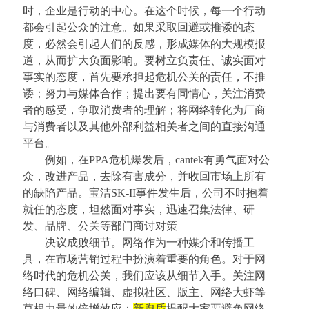
时，企业是行动的中心。在这个时候，每一个行动
都会引起公众的注意。如果采取回避或推诿的态
度，必然会引起人们的反感，形成媒体的大规模报
道，从而扩大负面影响。要树立负责任、诚实面对
事实的态度，首先要承担起危机公关的责任，不推
诿；努力与媒体合作；提出要有同情心，关注消费
者的感受，争取消费者的理解；将网络转化为厂商
与消费者以及其他外部利益相关者之间的直接沟通
平台。
例如，在
PPA危机爆发后，cantek有勇气面对公
众，改进产品，去除有害成分，并收回市场上所有
的缺陷产品。宝洁SK-II事件发生后，公司不时抱着
就任的态度，坦然面对事实，迅速召集法律、研
发、品牌、公关等部门商讨对策
决议成败细节。网络作为一种媒介和传播工
具，在市场营销过程中扮演着重要的角色。对于网
络时代的危机公关，我们应该从细节入手。关注网
络口碑、网络编辑、虚拟社区、版主、网络大虾等
草根力量的倍增效应；
新舆盾
提醒大家要避免网络