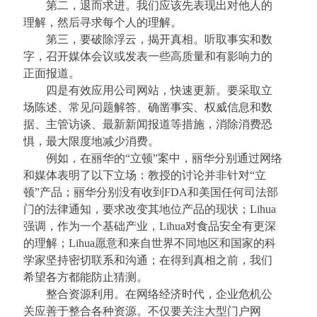
第二，退而求进。我们应该先表现出对他人的
理解，然后寻求每个人的理解。
第三，要破除浮云，揭开真相。听取事实和数
字，召开媒体会议或发表一些高质量和有影响力的
正面报道。
四是有效应用公司网站，快速更新。要采取立
场陈述、常见问题解答、确凿事实、权威信息和数
据、主管访谈、最新新闻报道等措施，消除消费恐
惧，最大限度地减少消费。
例如，在丽华的
“立顿”案中，丽华分别通过网络
和媒体表明了以下立场：教授的讨论并非针对“立
顿”产品；丽华分别没有收到FDA和美国任何司法部
门的法律通知，要求改变其地位产品的现状；Lihua
强调，作为一个基础产业，Lihua对食品安全有更深
的理解；Lihua愿意和来自世界不同地区和国家的科
学家坚持密切联系和沟通；在得到真相之前，我们
希望各方都能防止猜测。
整合资源利用。在网络经济时代，企业危机公
关应善于整合各种资源。不仅要关注大型门户网