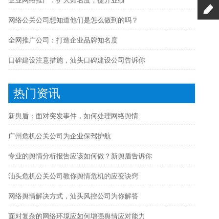
企业网络推广：扩大知名度，提升业绩
网络公关公司想知道他们是怎么做到的吗？
全网推广公司：打造企业品牌知名度
口碑建设注意措施，汕头口碑建设公司告诉你
热门资讯
新舆盾：面对突发事件，如何处理网络舆情
广州危机公关公司为企业保驾护航
专业的舆情分析报告应该如何做？新舆盾告诉你
汕头危机公关公司教你舆情危机的应变诀窍
网络舆情解决方式，汕头风控公司为你解答
面对复杂的网络环境应如何增强舆情应对能力