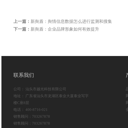
上一篇：
新舆盾：舆情信息数据怎么进行监测和搜集
下一篇：
新舆盾：企业品牌形象如何有效提升
联系我们
公司： 汕头市越光科技有限公司
地址： 广东省汕头市龙湖区泰业大厦泰业写字
楼C座8层
电话： 400-8716-021
销售顾问：703267878
销售顾问：703267878