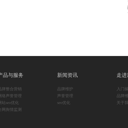
产品与服务
新闻资讯
走进
品牌整合营销
品牌维护
入门
网络声誉管理
声誉管理
品牌
网站seo优化
seo优化
关于
全网舆情监测