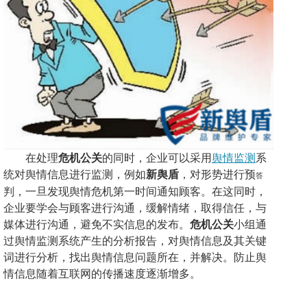
在处理
危机公关
的同时，企业可以采用
舆情监测
系
统对舆情信息进行监测，例如
新舆盾
，
对形势进行预
答
判
，
一旦发现舆情危机第一时间通知顾客。在这同时，
企业要学会与顾客进行沟通，缓解情绪，取得信任，与
媒体进行沟通，避免不实信息的发布。
危机公关
小组通
过舆情监测系统产生的分析报告，对舆情信息及其关键
词进行分析，找出舆情信息问题所在，并解决。防止舆
情信息随着互联网的传播速度逐渐增多。