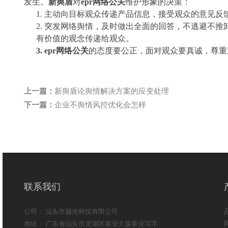
发生。
新舆盾
对
epr网络公关
维护形象的决策：
1.
主动向目标观众传递产品信息，接受观众的意见反
2.
突发网络舆情，及时做出全面的回答，不逃避不推
有价值的观念传递给观众。
3.
epr网络公关
的态度要公正，面对观众要真诚，尊重
上一篇：
新舆盾论舆情解决方案的应变处理
下一篇：
企业不舆情风控优化会怎样
联系我们
公司： 汕头市越光科技有限公司
地址： 广东省汕头市龙湖区泰业大厦泰业写字