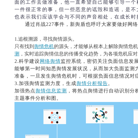
面的工作去做准备，他一直希望自己能够引导一个
一件很正常的事，但一些恶意的诋毁和造谣，是不
也表示我们应该学会与不同的声音相处，在成长时
通过肖战
227事件，新舆盾也呼吁大家要做好网络
1.追根溯源，寻找舆情源头。
只有找到
舆情危机
的源头，才能够从根本上解除舆情危机
测
，实时追踪舆情信息的传播变化趋势，为各项危机应对
2.科学建设
网络舆情
监控系统，密切关注负面信息发
能够第一时间知悉舆情发展状况，从而加大负面监测
准备，一旦发生舆情危机时，可根据负面信息情况对
3.加强舆情监测力度，生成
舆情分析报告
。
加强热点
舆情信息监测
，将热点舆情进行自动识别分
主题事件分析和图。