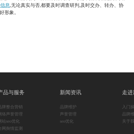
情信息
,无论真实与否,都要及时调查研判,及时交办、转办、协
良好形象。
产品与服务
新闻资讯
走进
品牌整合营销
品牌维护
入门
网络声誉管理
声誉管理
品牌
网站seo优化
seo优化
关于
全网舆情监测