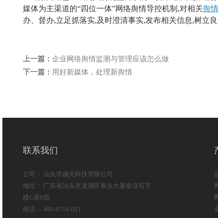
媒体为主渠道的“四位一体”网络舆情导控机制,对相关
舆
办、督办,立足抓落实,及时澄清事实,发布相关信息,树立
上一篇：
企业网络舆情监测与管理应该怎么做
下一篇：
用好新媒体，处理新舆情
联系我们
公司： 汕头市越光科技有限公司
地址： 广东省汕头市龙湖区泰业大厦泰业写字
楼C座8层
电话： 400-8716-021