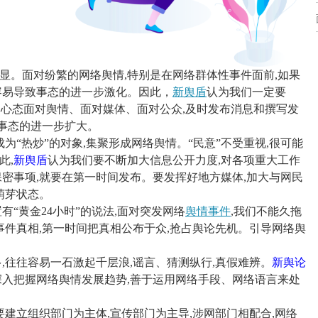
显。面对纷繁的网络舆情,特别是在网络群体性事件面前,如果
,容易导致事态的进一步激化
。
因此
，
新舆盾
认为
我们一定要
的心态面对舆情、面对媒体、面对公众,及时发布消息和撰写发
止事态的进一步扩大。
为“热炒”的对象,集聚形成网络舆情。“民意”不受重视,很可能
此,
新舆盾
认为
我们要不断加大信息公开力度,对各项重大工作
密事项,就要在第一时间发布。要发挥好地方媒体,加大与网民
萌芽状态。
有“黄金24小时”的说法,面对突发网络
舆情事件
,我们不能久拖
事件真相,第一时间把真相公布于众,抢占舆论先机。引导网络舆
,往往容易一石激起千层浪,谣言、猜测纵行,真假难辨。
新舆论
深入把握网络舆情发展趋势,善于运用网络手段、网络语言来处
要建立组织部门为主体,宣传部门为主导,涉网部门相配合,网络