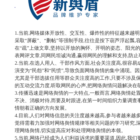
1.
当前,网络媒体开放性、交互性、爆炸性的特征越来越明
采取“屏蔽”、“删帖”等强制手段,往往是按下葫芦浮起瓢
在“疏”上做文章,坚持以开放的胸怀、开明的姿态、阳光
表网评文章,同网民坦诚沟通,赢得网民的理解和支持,防
2.
当前,在选人用人、干部作风方面,社会关注度高,很容易成
演变为“民怨”和“民愤”,导致负面网络舆情的集中涌现。因
尤其是干部选拔任用等群众关注度高的工作,只要不涉及保
的互动交流力度,听取网民的心声,把网络舆情问题解决在
3.
传播迅速是网络舆情的一大特点,一般而言,网络舆情处置
不决、消极对待,而要及时跟进,在第一时间组织力量调查
情朝着正确的方向发展。
4.
目前,人们对网络信息的关注度越来越高,参与者越来越多
觉得需
着力加强对网络舆情规律等相关问题的学习研究,
理网络舆情,切实提高应对和处理网络舆情的本领。
5.
当前,网络已经成为人们利益诉求的重要渠道,因此,我们