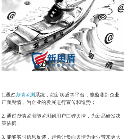
1.通过
舆情监测
系统，如新舆盾等平台，能
监测到企业
正面舆情，为企业的发展
进行
宣传
和
造势；
2.
通过舆情监测能
监测到用户口碑舆情，为新品研发决
策依据；
3.
能够
实时信息反馈，避免
让
负面舆情
为企业带来
更大