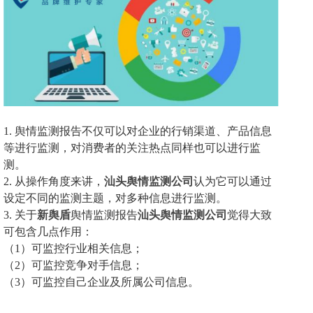
1.
舆情监测报告不仅可以
对企业的行销渠道、产品信息
等进行监测
，
对消费者的关注热点同样也可以进行监
测
。
2.
从操作角度来讲，
汕头舆情监测公司
认为
它
可以
通过
设定不同的监测主题，对多种信息进行监测。
3.
关于
新舆盾
舆情监测报告
汕头舆情监测公司
觉得大致
可包含几点作用：
（1）
可
监控行业相关信息；
（2）
可
监控竞争对手信息；
（3）
可
监控自己企业及所属公司信息
。