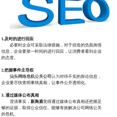
1.
及时的
进行
回应
必要时
企业可
采取法律措施
，
对于捏造的负面舆情
信息，企业要第一时间的进行回应，让消费者看到企业
的态度。
2.把握事件主导权
汕头网络危机公关公司
认为
对待不实的舆论信息，
企业要尽快查明事情真相，
让事件公开透明化
。
3.
通过媒体公布真相
澄清事实，
新舆盾
觉得通过媒体公布真相还把握
足
够的证据
，
取得公众信任。能够有效解决公司
网络公关
的危机。