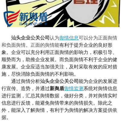
汕头企业公关公司
认为
舆情信息
可以分为正面舆情
和负面舆情。正面的舆情能
有利于提升企业的良好形
象。企业可以充分利用正面舆情的影响力，积极引导、
顺势而为，助推企业发展。
而负面舆情
不利于企业的健
康发展。企业应适当加强关注，及时采取有效的应对措
施，尽快消除负面舆情的不利影响。
通过舆情分析
汕头企业公关公司
能为
企业的发展
进
行
宣传、造势
，
并通过
新舆盾
舆情监测
系统对舆情信息
进行监测，汇总其舆情数据，做好分类，并对舆情
实时
信息
进行
反馈，
能避免舆情带来的舆情损失。除此之
外，能深入了解舆情，有利于为舆情的解决方案提供依
据。