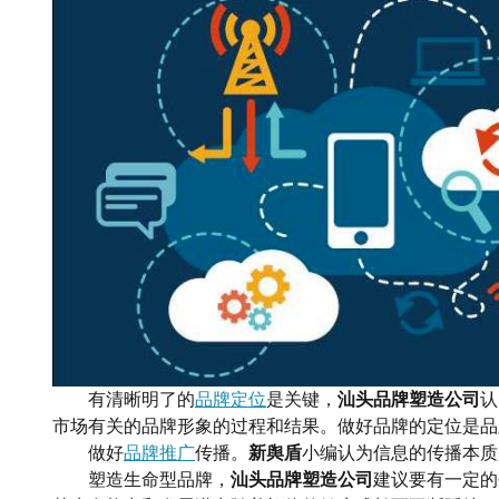
有清晰明了的
品牌定位
是关键，
汕头品牌塑造公司
认
市场有关的品牌形象的过程和结果。
做好品牌的定位是品
做好
品牌推广
传播。
新舆盾
小编认为
信息的传播本质
塑造生命型品牌，
汕头品牌塑造公司
建议要
有一定的