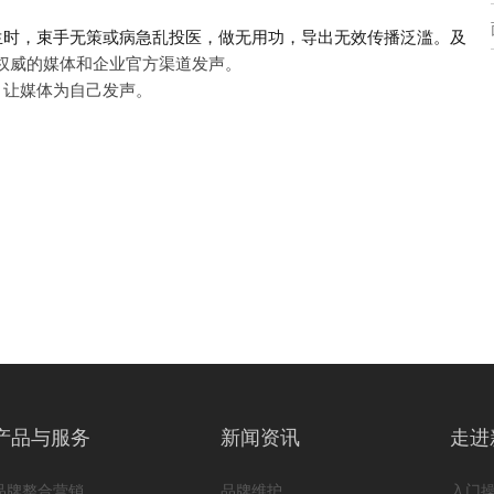
生时，束手无策或病急乱投医，做无用功，导出无效传播泛滥。
及
权威的媒体和企业官方渠道发声。
，让媒体为自己发声。
产品与服务
新闻资讯
走进
品牌整合营销
品牌维护
入门