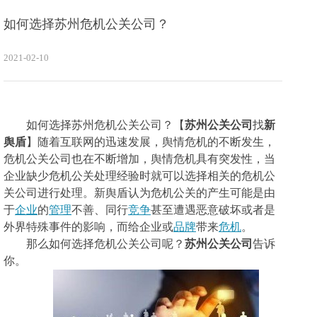
如何选择苏州危机公关公司？
2021-02-10
如何选择苏州危机公关公司？
【
苏州公关公司
找
新
舆盾
】随着互联网的迅速发展，舆情危机的不断发生，
危机公关公司
也在不断增加，舆情
危机
具有突发性，当
企业缺少危机公关处理经验时就可以选择相关的
危机公
关公司进行处理。新舆盾认为危机公关的产生可能是
由
于
企业
的
管理
不善、同行
竞争
甚至遭遇恶意破坏或者是
外界特殊事件的影响，而给企业或
品牌
带来
危机
。
那么如何选择
危机公关公司
呢？
苏州公关公司
告诉
你。