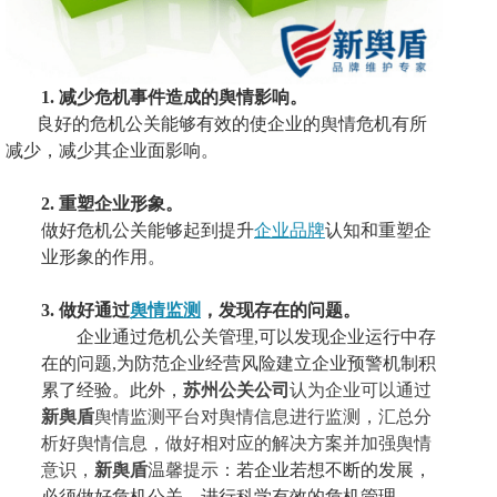
1.
减少
危机事件造成的舆情影响
。
良好的危机公关能够有效的使企业的舆情危机有所
减少，减少其企业面影响。
2.
重塑企业形象。
做好危机公关能够
起到提升
企业品牌
认知和重塑企
业形象的作用。
3.
做好通过
舆情监测
，
发现存在的问题
。
企业
通过危机公关管理
,可以发现企业运行中存
在的问题,为防范企业经营风险建立企业预警机制积
累了经验。
此外，
苏州公关公司
认为企业可以通过
新舆盾
舆情监测平台对舆情信息进行监测，汇总分
析好舆情信息，做好相对应的解决方案并加强舆情
意识，
新舆盾
温馨提示：
若
企业
若想不断的发展
，
必须做好危机公关，进行科学有效的危机管理。