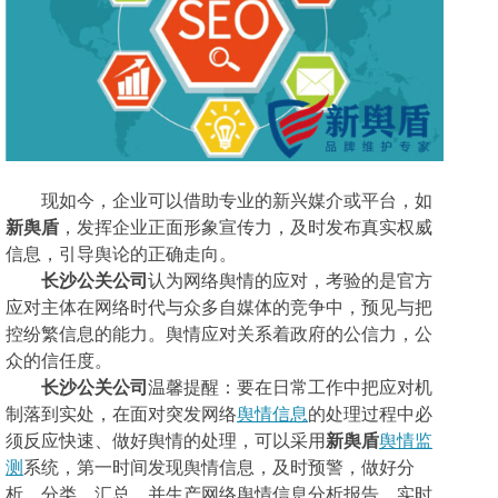
现如今，企业可以
借助专业的新兴媒介或平台
，
如
新舆盾
，
发挥
企业正面形象
宣传力，及时发布真实权威
信息，引导舆论的正确走向。
长沙公关公司
认为
网络
舆情
的
应对，考验的是官方
应对主体在网络时代与众多自媒体的竞争中，预见与把
控纷繁信息的能力。舆情应对关系着政府的公信力，
公
众
的信任度。
长沙公关公司
温馨提醒：
要在日常工作中把应对机
制落到实处，
在面对
突发
网络
舆情信息
的处理过程中必
须
反应快速、
做好舆情的处理，可以采用
新舆盾
舆情监
测
系统，第一时间发现舆情信息，及时预警，做好分
析，分类，汇总，并生产网络舆情信息分析报告，实时