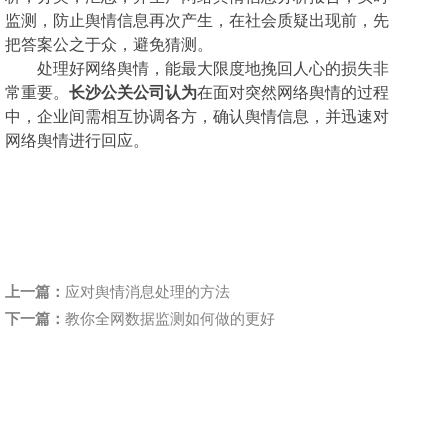
监测，防止舆情信息再次产生，
在社会质疑出现前，先
把答案公之于众，
避免猜测。
处理好网络舆情，能
最大限度地挽回人心的损失非
常重要。
长沙公关公司认为
在
面对突然网络舆情的过程
中，企业间需相互
协调各方，确认
舆情信息
，
并
迅速
对
网络舆情进行回应。
上一篇：
应对舆情消息处理的方法
下一篇：
教你全网数据监测如何做的更好