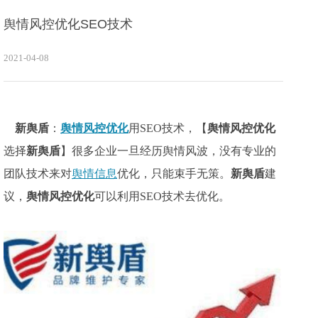
舆情风控优化SEO技术
2021-04-08
新舆盾
：
舆情风控优化
用
SEO技术，【
舆情风控优化
选择
新舆盾
】很多企业一旦经历舆情风波，没有专业的
团队技术来对
舆情信息
优化，只能束手无策。
新舆盾
建
议，
舆情风控优化
可以利用
SEO技术去优化。