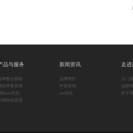
产品与服务
新闻资讯
走进
品牌整合营销
品牌维护
入门
网络声誉管理
声誉管理
品牌
网站seo优化
seo优化
关于
全网舆情监测