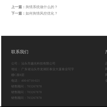
上一篇：
舆情系统做什么的？
下一篇：
如何舆情风控优化？
联系我们
公司： 汕头市越光科技有限公司
地址： 广东省汕头市龙湖区泰业大厦泰业写字
楼C座8层
电话： 400-8716-021
销售顾问：703267878
销售顾问：703267878
销售顾问：703267878