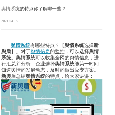
舆情系统的特点你了解哪一些？
2021-04-15
舆情系统
有哪些特点？【
舆情系统
选择
新
舆盾
】。对于
舆情信息
的监控，可以选择
舆情
系统
。
舆情系统
可以收集全网的舆情信息，进
行汇总并分析。企业选择
舆情系统
能第一时间
知道舆情的发展动态，及时的做出应变方案。
新舆盾
总结
舆情系统
的特点，给大家讲讲：