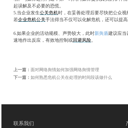
起误解及不必要的恐慌
。
5.
当企业发生
公关危机
时，在妥善处理后要尽快把公众视
若
企业危机公关
手法得当不仅可以化解危机，还可以提高
6.
如果
企业的
活动规模、声势较大，此时
新舆盾
建议
应当
速地作出反应，有效地控制或
回避风险
。
上一篇：
面对网络舆情如何加强网络舆情管理
下一篇：
如何熟悉危机公关在处理的时间段该做什么
联系我们