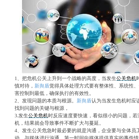
1、把危机公关上升到一个战略的高度
，
当发生
公关危机
慎对待，
新舆盾
觉得
具体处理方式要有整体性、系统性、
害控制到最低
，
确保执行的有效性。
2、发现问题的本质与根源
。
新舆盾
认为
当发生危机时应
找到问题的关键与根源，
3
.
发生
公关危机
时反应速度
要快速
，看似很小的问题，
若
机，结果就会导致事件不断扩大与蔓延。
4、
发
生公关危急时
最必要的就是
沟通
，
企业要
与全体员
动
。
与媒体进行沟通，第一时间向媒体提供真实的事件情