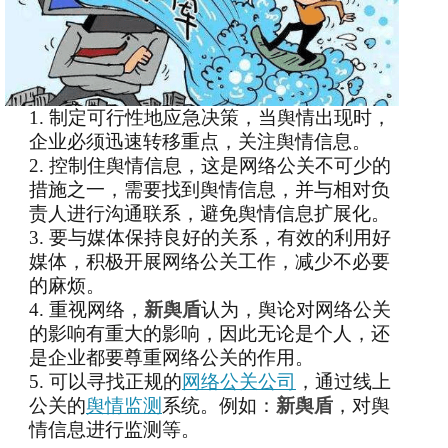
1.
制定可行性地应急决策
，当
舆情出现时，
企业必须迅速转移重点，关注舆情信息。
2.
控制住舆情信息，这是网络公关不可少的
措施之一
，需要
找到
舆情
信息
，并与相对负
责人
进行沟通联系，避免舆情信息扩展化。
3.
要与媒体保持良好的关系，有效的利用好
媒体，积极开展网络公关工作，减少不必要
的麻烦。
4.
重视网络
，
新舆盾
认为，
舆论对网络公关
的影响
有重大的影响，因此
无论是个人，还
是企业都要尊重网络公关的作用。
5.
可以
寻找正规的
网络公关公司
，通过线上
公关的
舆情监测
系统。例如：
新舆盾
，对舆
情信息进行监测等。