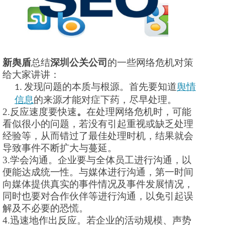
新舆盾
总结
深圳公关公司
的一些网络危机对策
给大家讲讲：
发现问题的本质与根源
。
首先要知道
舆情
1.
信息
的来源才能对症下药，尽早处理。
2.反应速度要快速
。
在
处理网络危机
时，可能
看似很小的问题，若没有引起重视或缺乏处理
经验等，从而错过了最佳处理时机，结果就会
导致事件不断扩大与蔓延。
3.学会沟通。
企业要与全体员工进行沟通，以
便能达成统一性。与媒体进行沟通，第一时间
向媒体提供真实的事件情况及事件发展情况，
同时也要对合作伙伴等进行沟通，以免引起误
解及不必要的恐慌。
4.
迅速地作出反应
。若企业的活动规模、声势