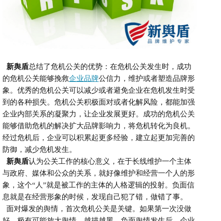
新舆盾
总结了危机公关的优势：在危机公关发生时，成功
的危机公关能够挽救
企业品牌
公信力，维护或者塑造品牌形
象。优秀的危机公关可以减少或者避免企业在危机发生时受
到的各种损失。
危机公关积极面对或者化解风险，都能加强
企业内部关系的凝聚力，让企业发展更好
。
成功的危机公关
能够借助危机的解决扩大品牌影响力，将危机转化为良机。
经过危机后，企业可以积累起更多经验，建立起更加完善的
防御，减少危机发生。
新舆盾
认为
公关工作的核心意义，在于长线维护一个主体
与政府、媒体和公众的关系，就好像维护和经营一个人的形
象，这个
“人”就是被工作的主体的人格逻辑的投射。负面信
息就是在经营形象的时候，发现自己犯了错，做错了事。
面对爆发的舆情，
首次危机公关是关键。如果第一次没做
好，极有可能放大舆情，越描越黑。
负面舆情发生后，企业