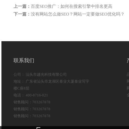
上一篇：
百度SEO推广：如何在搜索引擎中排名更高
下一篇：
没有网站怎么做SEO？网站一定要做SEO优化吗？
联系我们
公司： 汕头市越光科技有限公司
地址： 广东省汕头市龙湖区泰业大厦泰业写字
楼C座8层
电话： 400-8716-021
销售顾问：703267878
销售顾问：703267878
销售顾问：703267878