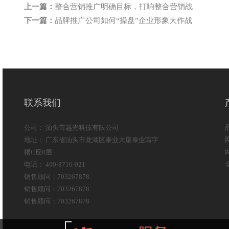
上一篇：
整合营销推广明确目标，打响整合营销战
下一篇：
品牌推广公司如何“操盘”企业形象大作战
联系我们
公司： 汕头市越光科技有限公司
地址： 广东省汕头市龙湖区泰业大厦泰业写字
楼C座8层
电话： 400-8716-021
销售顾问：703267878
销售顾问：703267878
销售顾问：703267878