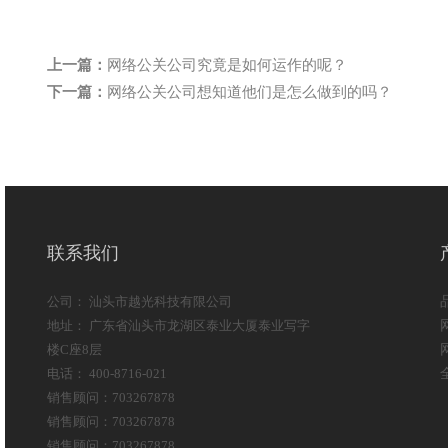
上一篇：
网络公关公司究竟是如何运作的呢？
下一篇：
网络公关公司想知道他们是怎么做到的吗？
联系我们
公司： 汕头市越光科技有限公司
地址： 广东省汕头市龙湖区泰业大厦泰业写字
楼C座8层
电话： 400-8716-021
销售顾问：703267878
销售顾问：703267878
销售顾问：703267878