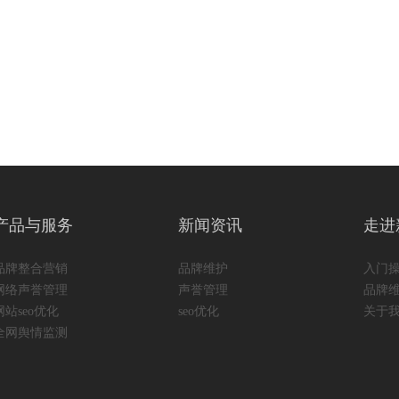
产品与服务
新闻资讯
走进
品牌整合营销
品牌维护
入门
网络声誉管理
声誉管理
品牌
网站seo优化
seo优化
关于
全网舆情监测