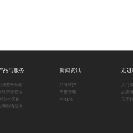
产品与服务
新闻资讯
走进
品牌整合营销
品牌维护
入门
网络声誉管理
声誉管理
品牌
网站seo优化
seo优化
关于
全网舆情监测