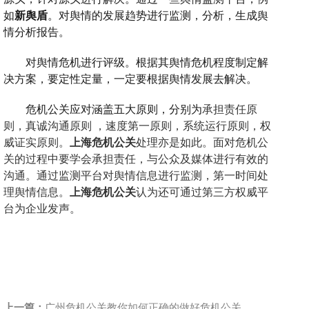
如
新舆盾
。对舆情的发展趋势进行监测，分析，生成舆
情分析报告。
对舆情危机进行评级。根据其舆情危机程度制定解
决方案，要定性定量，一定要根据舆情发展去解决。
危机公关应对涵盖五大原则，分别为
承担责任原
则
，
真诚沟通原则
，
速度第一原则
，
系统运行原则
，
权
威证实原则
。
上海危机公关
处理亦是如此。面对危机公
关的过程中要学会承担责任，与公众及媒体进行有效的
沟通。通过监测平台对舆情信息进行监测，第一时间处
理舆情信息。
上海危机公关
认为还可通过第三方权威平
台为企业发声。
上一篇：
广州危机公关教你如何正确的做好危机公关