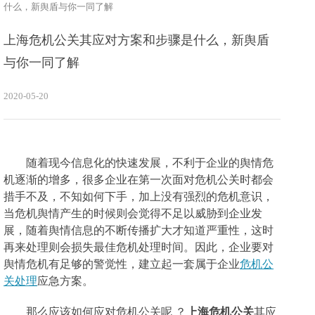
什么，新舆盾与你一同了解
上海危机公关其应对方案和步骤是什么，新舆盾
与你一同了解
2020-05-20
随着现今信息化的快速发展，不利于企业的舆情危
机逐渐的增多，很多企业在第一次面对危机公关时都会
措手不及，不知如何下手，加上没有强烈的危机意识，
当危机舆情产生的时候则会觉得不足以威胁到企业发
展，随着舆情信息的不断传播扩大才知道严重性，这时
再来处理则会损失最佳危机处理时间。因此，企业要对
舆情危机有
足够
的
警觉
性
，建立起一套
属于企业
危机公
关处理
应急方案。
那么应该如何应对危机公关呢
？
上海危机公关
其应