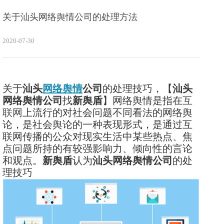
关于汕头网络舆情公司的处理方法
2020-07-30
关于
汕头
网络舆情
公司
的处理技巧，【
汕头
网络舆情公司
找
新舆盾
】网络舆情是指在
互
联网
上流行的对社会问题不同看法的网络舆
论，是社会舆论的一种表现形式，是通过互
联网传播的公众对现实生活中某些热点、焦
点问题所持的有较强影响力、倾向性的言论
和观点。
新舆盾
认为
汕头网络舆情公司
的处
理技巧