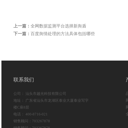
上一篇：
全网数据监测平台选择新舆盾
下一篇：
百度舆情处理的方法具体包括哪些
联系我们
公司： 汕头市越光科技有限公司
地址： 广东省汕头市龙湖区泰业大厦泰业写字
楼C座8层
电话： 400-8716-021
销售顾问：703267878
销售顾问：703267878