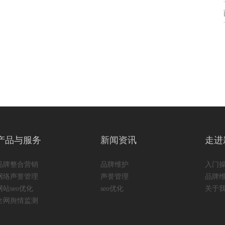
产品与服务
新闻资讯
走进
品牌整合营销
品牌维护
入门
网络声誉管理
声誉管理
品牌
网站seo优化
seo优化
关于
全网舆情监测