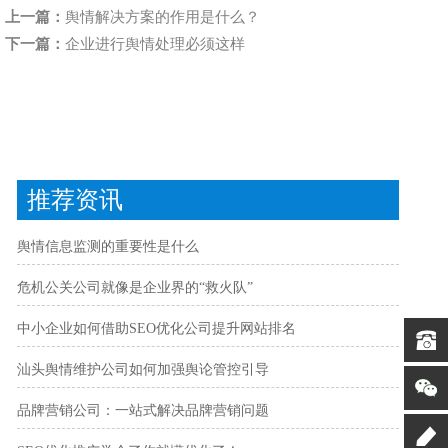
上一篇：
舆情解决方案的作用是什么？
下一篇：
企业进行舆情处理必须这样
推荐资讯
舆情信息监测的重要性是什么
危机公关公司就像是企业界的“救火队”
中小企业如何借助SEO优化公司提升网站排名
汕头舆情维护公司如何加强舆论管控引导
品牌营销公司：一站式解决品牌营销问题