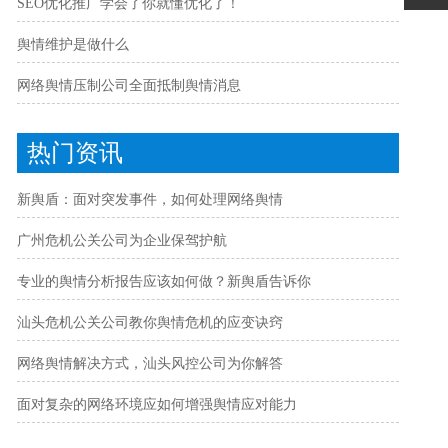
SEO优化推广学会了你就懂优化了！
舆情维护是做什么
网络舆情压制公司全面抵制舆情消息
热门资讯
新舆盾：面对突发事件，如何处理网络舆情
广州危机公关公司为企业保驾护航
专业的舆情分析报告应该如何做？新舆盾告诉你
汕头危机公关公司教你舆情危机的应变诀窍
网络舆情解决方式，汕头风控公司为你解答
面对复杂的网络环境应如何增强舆情应对能力