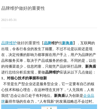
品牌维护做好的重要性
2021-05-31
品牌维护
做好的重要性
【
品牌
维护
找
新舆盾
】
，
互联网的
出现，令各行各业的发生了颠覆。不过不论是以前还是现
在，决定传播的影响力都掌握在用户手上，用户为品牌的产
品和服务买单，取决于产品或服务的价值。不同的是，以往
的传播渠道少，信息闭塞，只能凭产品好坏打品牌。
新舆盾
进行总结分析后发现，要做
品牌维护
应该从以下几点做起：
1、
对核心技术的掌握和创新
不管是生产型企业还是服务型企业，它一定要有自己的核
心技术和核心理念，在这种理念支持下，
“人无我有，人有
我优”总会让自己处于有利地位。
新舆盾
认为
创新是
企业品
牌
赢得市场的生命力，
“人有我新”的发展战略总不会过时。