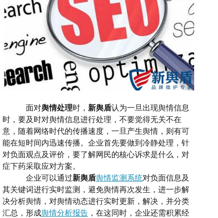
面对
舆情处理
时，
新舆盾
认为一旦出现舆情信息
时，要及时对舆情信息进行处理，不要觉得无关不在
意，随着网络时代的传播速度，一旦产生舆情，则有可
能在短时间内迅速传播。企业首先要做到冷静处理，
针
对负面观点
及
评价，
要
了解网民的核心诉求是什么
，
对
症下药采取应对方案。
企业可以通过
新舆盾
舆情监测系统
对负面信息及
其关键词进行实时监测，避免舆情再次发生，进一步解
决分析舆情，对舆情动态进行实时更新，解决，并分类
汇总，形成
舆情分析报告
，在这同时，企业还需积累经