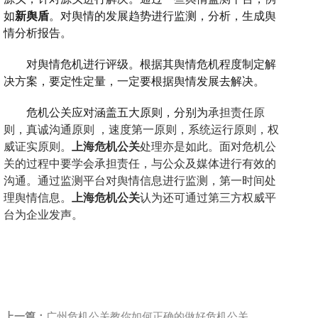
如
新舆盾
。对舆情的发展趋势进行监测，分析，生成舆
情分析报告。
对舆情危机进行评级。根据其舆情危机程度制定解
决方案，要定性定量，一定要根据舆情发展去解决。
危机公关应对涵盖五大原则，分别为
承担责任原
则
，
真诚沟通原则
，
速度第一原则
，
系统运行原则
，
权
威证实原则
。
上海危机公关
处理亦是如此。面对危机公
关的过程中要学会承担责任，与公众及媒体进行有效的
沟通。通过监测平台对舆情信息进行监测，第一时间处
理舆情信息。
上海危机公关
认为还可通过第三方权威平
台为企业发声。
上一篇：
广州危机公关教你如何正确的做好危机公关