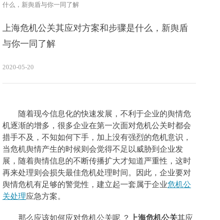
什么，新舆盾与你一同了解
上海危机公关其应对方案和步骤是什么，新舆盾
与你一同了解
2020-05-20
随着现今信息化的快速发展，不利于企业的舆情危
机逐渐的增多，很多企业在第一次面对危机公关时都会
措手不及，不知如何下手，加上没有强烈的危机意识，
当危机舆情产生的时候则会觉得不足以威胁到企业发
展，随着舆情信息的不断传播扩大才知道严重性，这时
再来处理则会损失最佳危机处理时间。因此，企业要对
舆情危机有
足够
的
警觉
性
，建立起一套
属于企业
危机公
关处理
应急方案。
那么应该如何应对危机公关呢
？
上海危机公关
其应