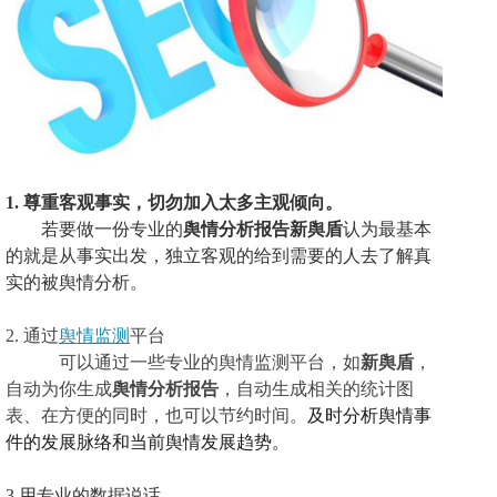
1.
尊重客观事实，切勿加入太多主观倾向
。
若要
做
一份
专业的
舆情分析报告
新舆盾
认为
最基本
的就是从事实出发，独立客观的给到需要的人去了解真
实的被
舆情分析。
2.
通过
舆情监测
平台
可以通过一些专业的舆情监测平台，如
新舆盾
，
自动为你
生成
舆情
分析报告
，
自动生成相关的统计图
表、
在方便的同时，也可以节约时间。
及时分析舆情事
件的发展脉络和当前
舆情发展趋势。
3.用专业的数据说话。