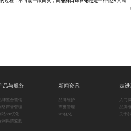
的过程，不可能一蹴而就
，
而
品牌口碑营销
是
是一种低投入高
产品与服务
新闻资讯
走进
品牌整合营销
品牌维护
入门
网络声誉管理
声誉管理
品牌
网站seo优化
seo优化
关于
全网舆情监测