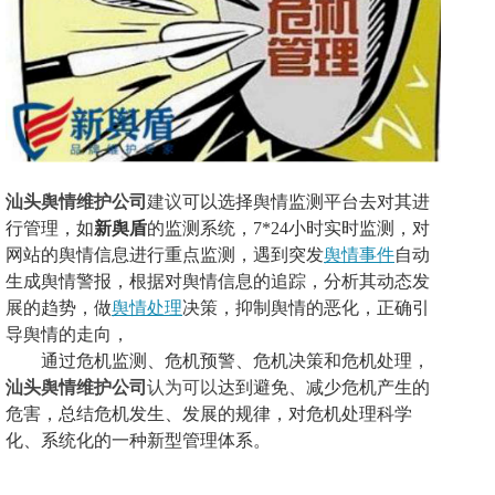
汕头舆情维护公司
建议
可以选择舆情监测平台去对其进
行管理，如
新舆盾
的监测系统，
7*24小时实时监测，对
网站的舆情信息进行重点监测，遇到突发
舆情事件
自动
生成舆情警报，根据对舆情信息的追踪，分析其动态发
展的趋势，做
舆情处理
决策，抑制舆情的恶化，正确引
导舆情的走向，
通过危机监测、危机预警、危机决策和危机处理，
汕头舆情维护公司
认为可以
达到避免、减少危机产生的
危害，总结危机发生、发展的规律，对危机处理科学
化、系统化的一种新型管理体系。