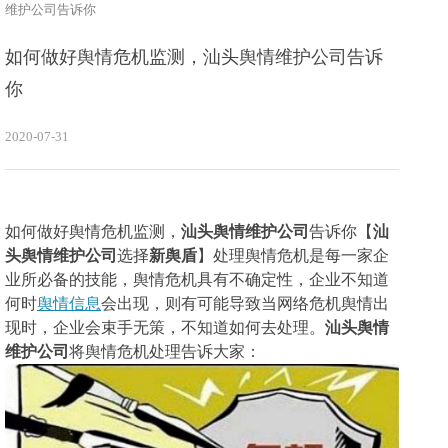
维护公司告诉你
如何做好舆情危机监测，汕头舆情维护公司告诉
你
2020-07-31
如何做好舆情危机监测，
汕头舆情维护公司
告诉你
【
汕
头舆情维护公司
选择
新舆盾
】处理舆情危机是每一家企
业所必备的技能，舆情危机具有不确定性，企业不知道
何时
舆情信息
会出现，则有可能导致当网络危机舆情出
现时，企业会束手无策，不知道如何去处理。
汕头舆情
维护公司
将舆情危机处理告诉大家：