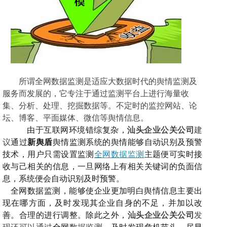
所谓全网
数据监测
是
适应大数据时代的舆情监测及
服务而发展
的
，
它
专注于通过监测平台上进行海量收
集、分析、处理、挖掘数据等。不定时的监控网站、论
坛、博客、平面媒体、微信等舆情信息。
由于互联网环境错综复杂
，
汕头企业公关公司
建
议
通过
新舆盾
舆情监测系统的舆情
能够
自动识别及预警
技术，用户只需设置监测
全网数据监测
主题便可实时接
收与己相关的信息，一旦网络上有相关
关键词的负面信
息
，系统便会自动识别
及时预警。
全网数据监测，能够使企业更加明白舆情信息主要出
现在哪方面，及时发现其企业自身的不足，并加以改
善。合理的进行调整。
除此之外，
汕头企业公关公司
发