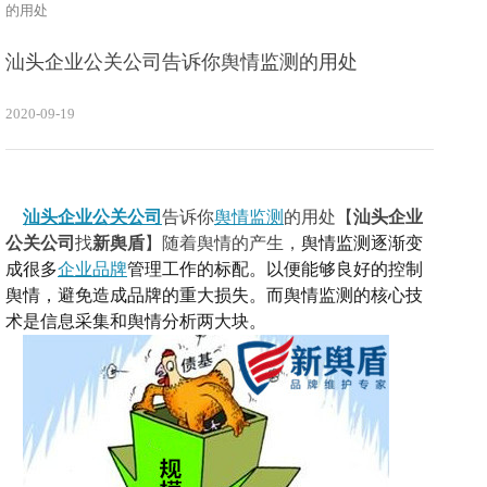
的用处
汕头企业公关公司告诉你舆情监测的用处
2020-09-19
汕头企业公关公司
告诉你
舆情监测
的用处【
汕头企业
公关公司
找
新舆盾
】随着舆情的产生，
舆情监测逐渐变
成很多
企业品牌
管理工作的标配。
以
便能够良好的控制
舆情，避免造成品牌的重大损失。
而
舆情监测的核心技
术是信息采集和舆情分析两大块
。