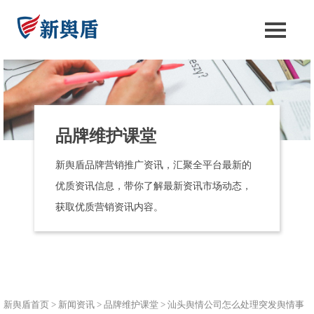
品牌维护课堂
新舆盾品牌营销推广资讯，汇聚全平台最新的
优质资讯信息，带你了解最新资讯市场动态，
获取优质营销资讯内容。
新舆盾首页
>
新闻资讯
>
品牌维护课堂
>
汕头舆情公司怎么处理突发舆情事