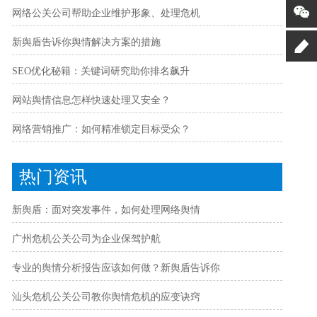
网络公关公司帮助企业维护形象、处理危机
新舆盾告诉你舆情解决方案的措施
SEO优化秘籍：关键词研究助你排名飙升
网站舆情信息怎样快速处理又安全？
网络营销推广：如何精准锁定目标受众？
热门资讯
新舆盾：面对突发事件，如何处理网络舆情
广州危机公关公司为企业保驾护航
专业的舆情分析报告应该如何做？新舆盾告诉你
汕头危机公关公司教你舆情危机的应变诀窍