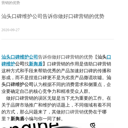
营销的优势
汕头口碑维护公司告诉你做好口碑营销的优势
2020-09-27
汕头口碑维护公司
告诉你做好口碑营销的优势【
汕头
口
碑维护
公司
找
新舆盾
】
口碑营销的作用是借助口碑营销
这种方式和手段来帮助优秀的产品加速好口碑的传播和
形成，而不是捏造口碑更不是为劣质产品撒谎吹噓。
汕
头口碑维护公司
认为
根据不同的消费需求和侧重点，企
业要确定自己的核心竞争力和精准受众人群。
做好
口碑营销的误区无疑是当下尤为重要的工作。在
关于品牌市场推广和维护的话题上，不同领域有着不同
的方式
，
那么问题来了，其做好
口碑营销
优势在于哪
里？
新舆盾
小编与你一同了解。