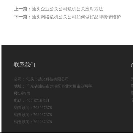
上一篇：
汕头企业公关公司危机公关应对方法
下一篇：
汕头网络危机公关公司如何做好品牌舆情维护
联系我们
公司： 汕头市越光科技有限公司
地址： 广东省汕头市龙湖区泰业大厦泰业写字
楼C座8层
电话： 400-8716-021
销售顾问：703267878
销售顾问：703267878
销售顾问：703267878