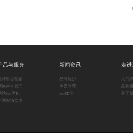
产品与服务
新闻资讯
走进
品牌整合营销
品牌维护
入门
网络声誉管理
声誉管理
品牌
网站seo优化
seo优化
关于
全网舆情监测