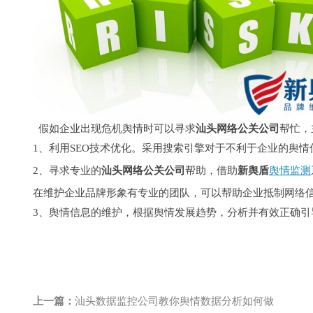
假如企业出现危机
舆情
时可以寻求
汕头网络公关公司
帮忙
，
1、
利用
SEO技术优化。采用搜索引擎对于不利于企业的舆
2、
寻求专业的
汕头网络公关公司
帮助
，
借助
新舆盾
舆情监测
在维护企业品牌形象有专业的团队，可以帮助企业抵制网络
3、
舆情信息的维护，根据舆情发展趋势，分析并有效正确引
上一篇：
汕头数据监控公司教你舆情数据分析如何做