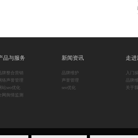
产品与服务
新闻资讯
走进
品牌整合营销
品牌维护
入门
网络声誉管理
声誉管理
品牌
网站seo优化
seo优化
关于
全网舆情监测