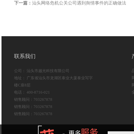
下一篇：
汕头网络危机公关公司遇到舆情事件的正确做法
联系我们
公司： 汕头市越光科技有限公司
地址： 广东省汕头市龙湖区泰业大厦泰业写字
楼C座8层
电话： 400-8716-021
销售顾问：703267878
销售顾问：703267878
销售顾问：703267878