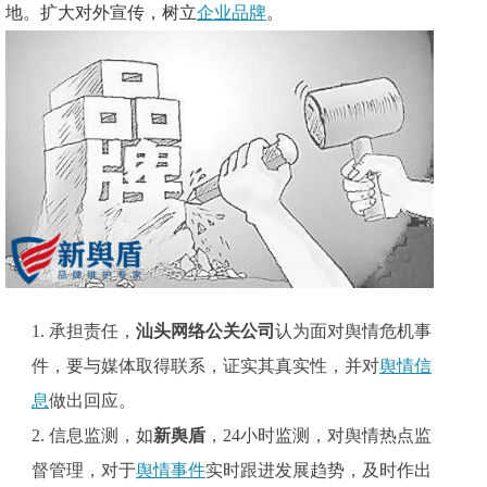
地。扩大对外宣传，树立
企业品牌
。
1.
承担责任，
汕头网络公关公司
认为面对
舆情危机事
件，要与媒体取得联系，证实其真实性，并对
舆情信
息
做出回应。
2.
信息监测，如
新舆盾
，
24小时监测，对舆情热点监
督管理，对于
舆情事件
实时跟进发展趋势，及时作出