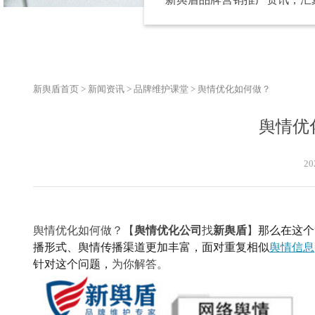
新舆盾首页
>
新闻资讯
>
品牌维护课堂
>
舆情优化如何做？
舆情优
20
舆情优化如何做？
【
舆情优化
公司
找
新舆盾
】
那么在这个
播形式、舆情传播渠道更加丰富
，
面对重复相似
舆情信息
针对这个问题，
为你解答。