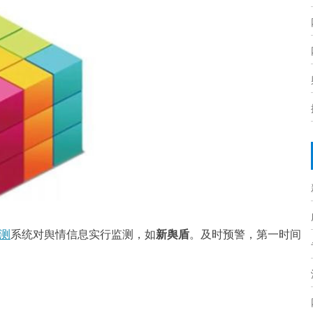
测
系统
对舆情信
息
实行监测，
如
新舆盾
。及时预警，第一时间