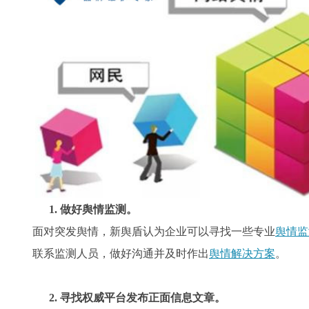
1.
做好
舆情监
测
。
面对突发
舆情，新舆盾
认为企业可以
寻
找
一些
专业
舆情监
联系
监测
人员，
做好
沟通
并
及时作出
舆情解决方案
。
2.
寻找权威平台发布正面信息文章。