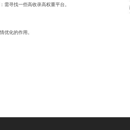
：需寻找一些高收录高权重平台。
情优化
的作用。