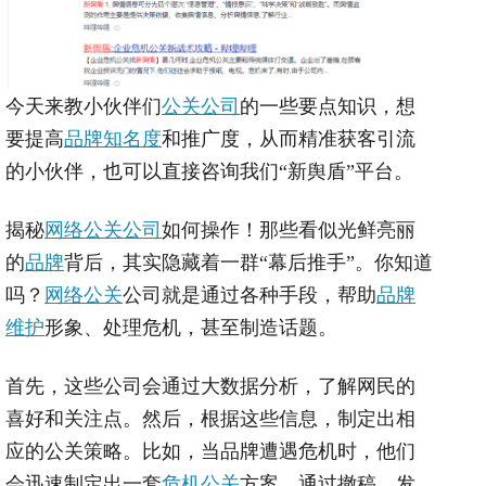
今天来教小伙伴们
公关公司
的一些要点知识，想
要提高
品牌知名度
和推广度，从而精准获客引流
的小伙伴，也可以直接咨询我们“新舆盾”平台。
揭秘
网络公关公司
如何操作！那些看似光鲜亮丽
的
品牌
背后，其实隐藏着一群“幕后推手”。你知道
吗？
网络公关
公司就是通过各种手段，帮助
品牌
维护
形象、处理危机，甚至制造话题。
首先，这些公司会通过大数据分析，了解网民的
喜好和关注点。然后，根据这些信息，制定出相
应的公关策略。比如，当品牌遭遇危机时，他们
会迅速制定出一套
危机公关
方案，通过撤稿、发