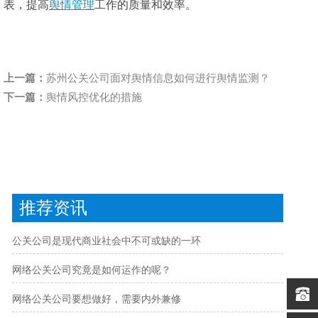
表，提高
舆情管理
工作的质量和效率
。
上一篇：
苏州公关公司面对舆情信息如何进行舆情监测？
下一篇：
舆情风控优化的措施
推荐资讯
公关公司是现代商业社会中不可或缺的一环
网络公关公司究竟是如何运作的呢？
网络公关公司要想做好，需要内外兼修