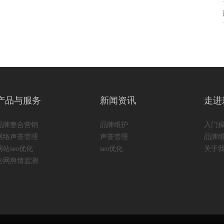
产品与服务
新闻资讯
走进
品牌整合营销
品牌维护
入门
网络声誉管理
声誉管理
品牌
网站seo优化
seo优化
关于
全网舆情监测