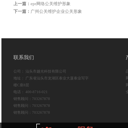
上一篇：
epr网络公关维护形象
下一篇：
广州公关维护企业公关形象
联系我们
公司： 汕头市越光科技有限公司
地址： 广东省汕头市龙湖区泰业大厦泰业写字
楼C座8层
电话： 400-8716-021
销售顾问：703267878
销售顾问：703267878
销售顾问：703267878